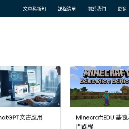
文章與新知
課程清單
關於我們
更多
hatGPT文書應用
MinecraftEDU 基
門課程