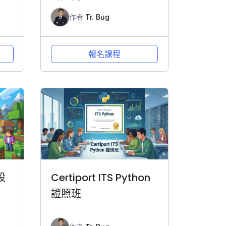
作者
Tr. Bug
報名課程
設
Certiport ITS Python
險
證照班