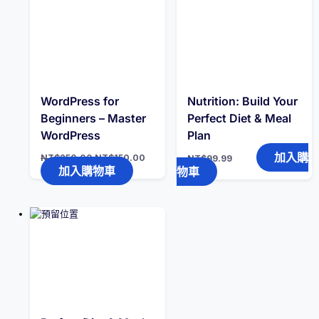
WordPress for
Nutrition: Build Your
Beginners – Master
Perfect Diet & Meal
WordPress
Plan
原
目
加入購
NT$
250.00
NT$
150.00
NT$
99.99
始
前
加入購物車
物車
價
價
格：
格：
NT$250.00。
NT$150.00。