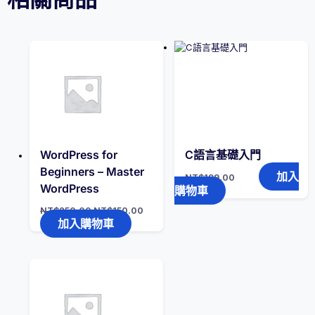
WordPress for
C語言基礎入門
Beginners – Master
加入
NT$
199.00
WordPress
購物車
原
目
NT$
250.00
NT$
150.00
始
前
加入購物車
價
價
格：
格：
NT$250.00。
NT$150.00。