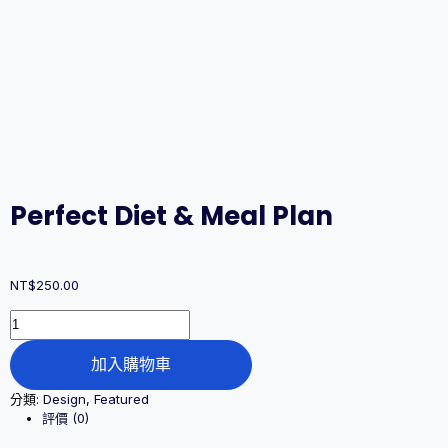
Perfect Diet & Meal Plan
NT$
250.00
Perfect
Diet
&
加入購物車
Meal
Plan
分類:
Design
,
Featured
數
評價 (0)
量