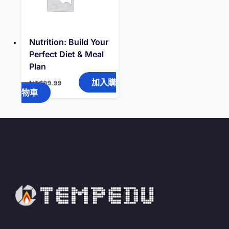
Nutrition: Build Your
Perfect Diet & Meal
Plan
加入購
NT$
99.99
物車