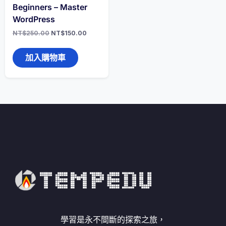
Beginners – Master
WordPress
原
目
NT$
250.00
NT$
150.00
始
前
價
價
格：
格：
加入購物車
NT$250.00。
NT$150.00。
學習是永不間斷的探索之旅，