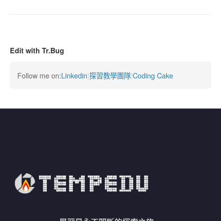
Edit with Tr.Bug
Follow me on:
Linkedin
|
探習教學團隊
|
Coding Cake