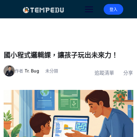
Skip
to
登入
content
國小程式邏輯課，讓孩子玩出未來力！
作者
Tr. Bug
未分類
追蹤清單
分享