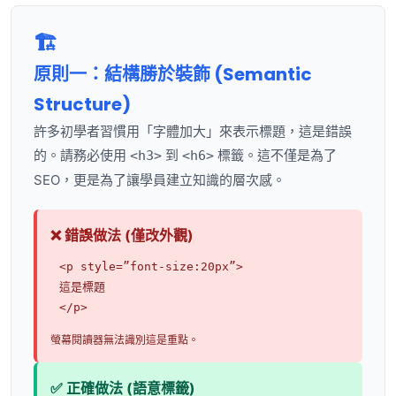
🏗️
原則一：結構勝於裝飾 (Semantic
Structure)
許多初學者習慣用「字體加大」來表示標題，這是錯誤
的。請務必使用
到
標籤。這不僅是為了
<h3>
<h6>
SEO，更是為了讓學員建立知識的層次感。
❌ 錯誤做法 (僅改外觀)
<p style=”font-size:20px”>
這是標題
</p>
螢幕閱讀器無法識別這是重點。
✅ 正確做法 (語意標籤)