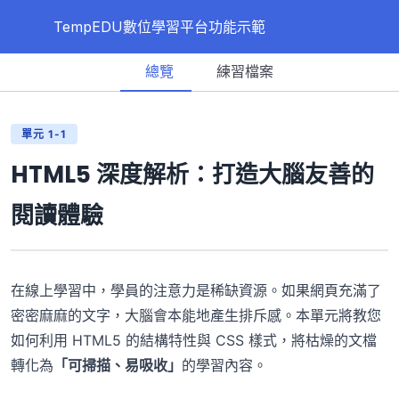
TempEDU數位學習平台功能示範
總覽
練習檔案
第一章、平台功能展示
0/6
單元一、利用HTML5製作閱讀的學習內容
單元 1-1
單元二、H5P互動教材
HTML5 深度解析：打造大腦友善的
單元三、透過影片學習
閱讀體驗
單元四、測驗
單元五、作業範例
在線上學習中，學員的注意力是稀缺資源。如果網頁充滿了
單元六、線上直播課程
密密麻麻的文字，大腦會本能地產生排斥感。本單元將教您
如何利用 HTML5 的結構特性與 CSS 樣式，將枯燥的文檔
轉化為
「可掃描、易吸收」
的學習內容。