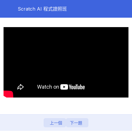
Scratch AI 程式證照班
第一天
0/10
第二天
0/8
第三天
0/11
第四天
0/12
第五天
0/10
【重要】登入MOSME試做練習題 (考前再複習一下)
圖像化程式 小遊戲
考試說明
上一個
下一題