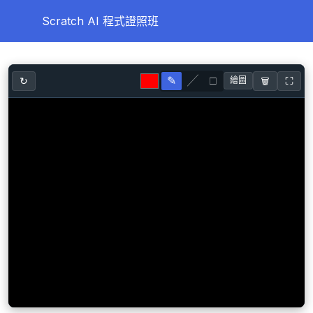
Scratch AI 程式證照班
第一天
0/10
✎
╱
□
↻
🗑️
⛶
繪圖
第二天
0/8
第三天
0/11
第四天
0/12
打字練習
Google Doodle 小遊戲：萬聖節的魔法(滑鼠練習)
課前小遊戲：Hour for Code 經典迷宮
【重要】登入MOSME試做練習題
兒童電腦與程式邏輯_故事書_程式語言的各種知識