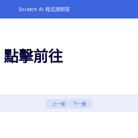
Scratch AI 程式證照班
第一天
0/10
第二天
0/8
點擊前往
第三天
0/11
第四天
0/12
打字練習
Google Doodle 小遊戲：萬聖節的魔法(滑鼠練習)
上一個
下一題
課前小遊戲：Hour for Code 經典迷宮
【重要】登入MOSME試做練習題
兒童電腦與程式邏輯_故事書_程式語言的各種知識