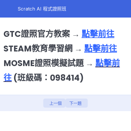
Scratch AI 程式證照班
第一天
0/10
GTC證照官方教案 →
點擊前往
如何幫助學生找到這個網站
STEAM教育學習網 →
點擊前往
課程資源
MOSME證照模擬試題 →
點擊前
基礎課程 L1 Scratch入門與介紹
往
(班級碼：098414)
基礎課程 L2 貓咪踢足球
基礎課程 L3 魔法森林的獨角獸
CH1 認識身體器官 (簡報)
上一個
下一題
CH1 認識身體器官 (無程式碼練習題)
CH2 生日派對 (簡報)