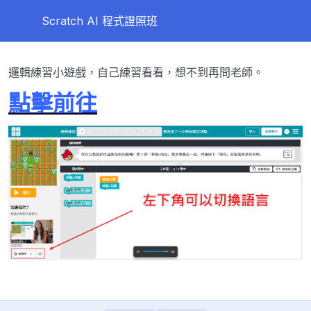
Scratch AI 程式證照班
第一天
0/10
邏輯練習小遊戲，自己練習看看，想不到再問老師。
第二天
0/8
點擊前往
第三天
0/11
第四天
0/12
打字練習
Google Doodle 小遊戲：萬聖節的魔法(滑鼠練習)
課前小遊戲：Hour for Code 經典迷宮
【重要】登入MOSME試做練習題
兒童電腦與程式邏輯_故事書_程式語言的各種知識