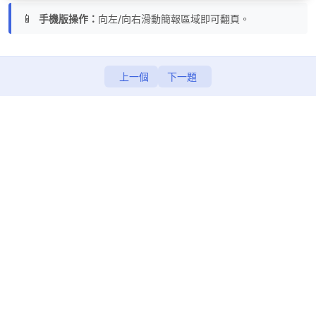
CH2 生日派對 (無程式碼練習題)
📱
手機版操作：
向左/向右滑動簡報區域即可翻頁。
補充教材(教育訓練截圖)
上一個
下一題
第二天
0/8
第三天
0/11
第四天
0/12
第五天
0/10