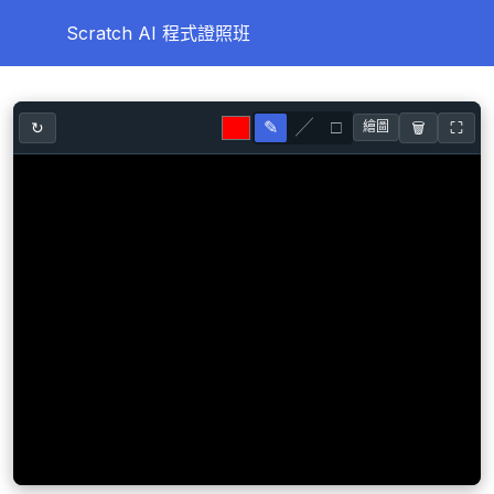
Scratch AI 程式證照班
第一天
0/10
✎
╱
□
↻
🗑️
⛶
繪圖
如何幫助學生找到這個網站
課程資源
基礎課程 L1 Scratch入門與介紹
基礎課程 L2 貓咪踢足球
基礎課程 L3 魔法森林的獨角獸
CH1 認識身體器官 (簡報)
CH1 認識身體器官 (無程式碼練習題)
CH2 生日派對 (簡報)