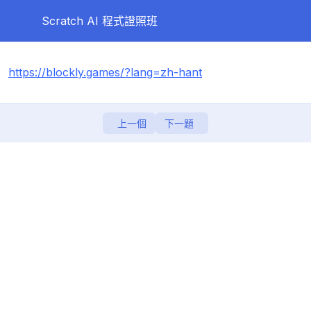
Scratch AI 程式證照班
第一天
0/10
https://blockly.games/?lang=zh-hant
第二天
0/8
第三天
上一個
下一題
0/11
第四天
0/12
第五天
0/10
【重要】登入MOSME試做練習題 (考前再複習一下)
圖像化程式 小遊戲
考試說明