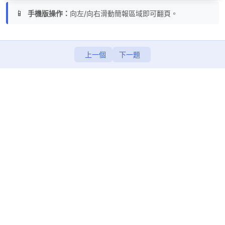
📱
手機版操作：
向左/向右滑動簡報區域即可翻頁。
小千機器人與Scratch
CH7 貓咪闖天關 (簡報)
上一個
下一題
CH7 貓咪闖天關 (無程式碼專案)
CH7 貓咪闖天關 (完成)
CH8 英文語音打字機 (簡報)
CH8 英文語音打字機 (無程式碼專案)
CH8 英文語音打字機 (完成)
第五天
0/10