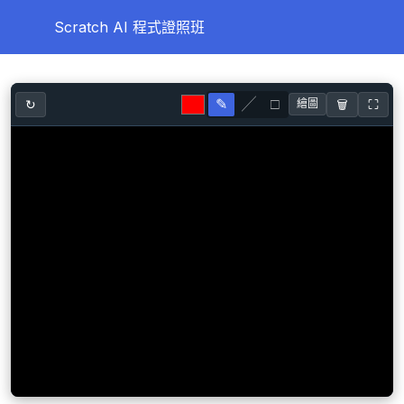
Scratch AI 程式證照班
第一天
0/10
✎
╱
□
↻
🗑️
⛶
繪圖
第二天
0/8
第三天
0/11
第四天
0/12
打字練習
Google Doodle 小遊戲：萬聖節的魔法(滑鼠練習)
課前小遊戲：Hour for Code 經典迷宮
【重要】登入MOSME試做練習題
兒童電腦與程式邏輯_故事書_程式語言的各種知識