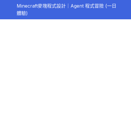
Minecraft麥塊程式設計｜Agent 程式冒險 (一日
體驗)
Agent程式防衛戰
0/4
紅石雲霄飛車
0/3
帳號密碼
課程簡報
看看厲害的高手