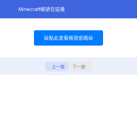
Minecraft帳號在這邊
TempEDU舊的教學資源區
0/1
😆點此查看帳號密碼😆
Minecraft帳號
0/1
MinecraftEDU帳號密碼
上一個
下一題