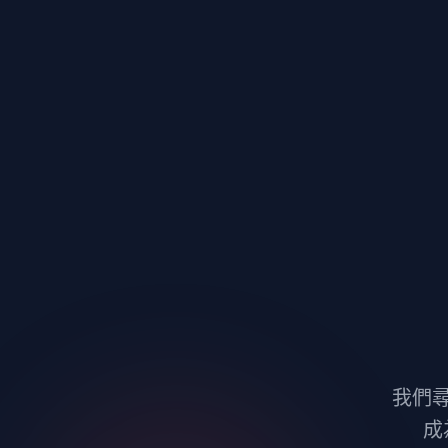
Skip
to
content
我們
成