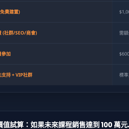
 (免費建置)
$1,
 (社群/SEO/商會)
需額
費參加
$600
支持 + VIP社群
標準
價值試算：如果未來課程銷售達到 100 萬元