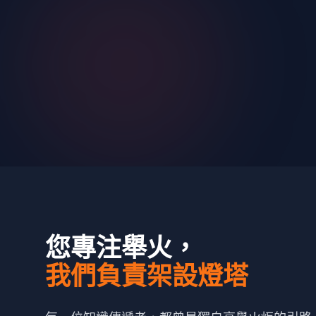
您專注舉火，
我們負責架設燈塔