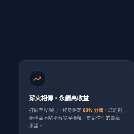
薪火相傳・永續高收益
打破業界規則，終身鎖定
80% 分潤
。您的創
始權益不隨平台發展稀釋，是對信任的最高
承諾。