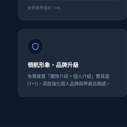
業界標準僅約 70%
領航形象・品牌升級
免費建置「團隊介紹 + 個人介紹」雙頁面
(1+1)，深度強化個人品牌與學員信賴感。